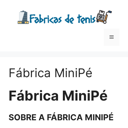
Saltar
para
o
conteúdo
Menu
Fábrica MiniPé
Fábrica MiniPé
SOBRE A FÁBRICA MINIPÉ