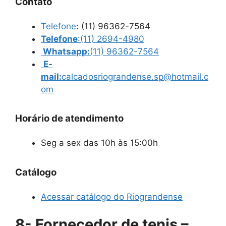
Contato
Telefone
:
(11) 96362-7564
Telefone
:
(11) 2694-4980
Whatsapp:
(11) 96362-7564
E-
mail:
calcadosriograndense.sp@hotmail.c
om
Horário de atendimento
Seg a sex das 10h às 15:00h
Catálogo
Acessar catálogo do Riograndense
8- Fornecedor de tenis –